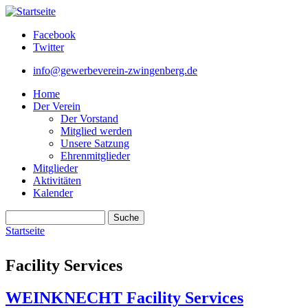
Direkt zum Inhalt
Facebook
Twitter
info@gewerbeverein-zwingenberg.de
Home
Der Verein
Der Vorstand
Mitglied werden
Unsere Satzung
Ehrenmitglieder
Mitglieder
Aktivitäten
Kalender
Suche
Suchformular
Startseite
Sie sind hier
Facility Services
WEINKNECHT Facility Services