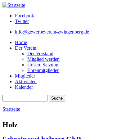
Direkt zum Inhalt
Facebook
Twitter
info@gewerbeverein-zwingenberg.de
Home
Der Verein
Der Vorstand
Mitglied werden
Unsere Satzung
Ehrenmitglieder
Mitglieder
Aktivitäten
Kalender
Suche
Suchformular
Startseite
Sie sind hier
Holz