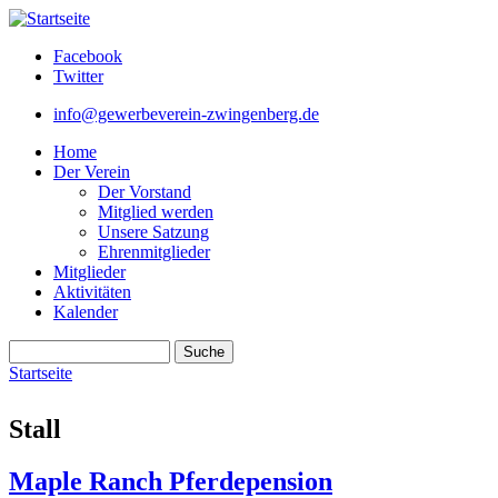
Direkt zum Inhalt
Facebook
Twitter
info@gewerbeverein-zwingenberg.de
Home
Der Verein
Der Vorstand
Mitglied werden
Unsere Satzung
Ehrenmitglieder
Mitglieder
Aktivitäten
Kalender
Suche
Suchformular
Startseite
Sie sind hier
Stall
Maple Ranch Pferdepension