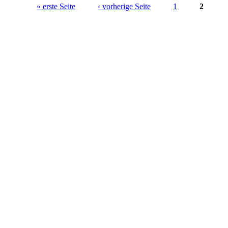
« erste Seite
‹ vorherige Seite
1
2