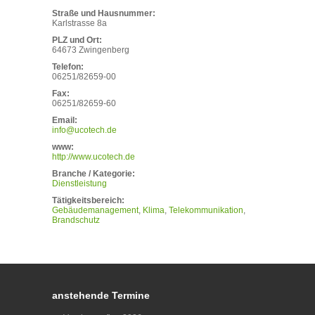
Straße und Hausnummer:
Karlstrasse 8a
PLZ und Ort:
64673 Zwingenberg
Telefon:
06251/82659-00
Fax:
06251/82659-60
Email:
info@ucotech.de
www:
http://www.ucotech.de
Branche / Kategorie:
Dienstleistung
Tätigkeitsbereich:
Gebäudemanagement
Klima
Telekommunikation
Brandschutz
anstehende Termine